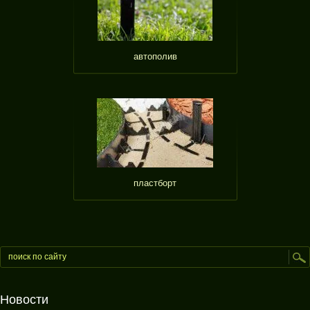
автополив
пластборт
Новости