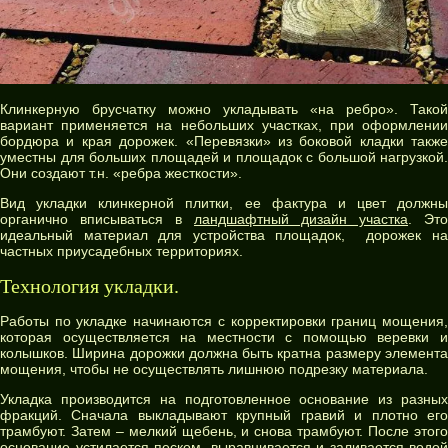
Клинкерную брусчатку можно укладывать «на ребро». Такой
вариант применяется на небольших участках, при оформлении
бордюра и края дорожек. «Перевязки» из боковой кладки также
уместны для больших площадей и площадок с большой нагрузкой.
Они создают т.н. «ребра жесткости».
Вид укладки клинкерной плитки, ее фактура и цвет должны
органично вписываться в
ландшафтный дизайн участка
. Это
идеальный материал для устройства площадок, дорожек на
частных приусадебных территориях.
Технология укладки.
Работы по укладке начинаются с корректировки границ мощения,
которая осуществляется на местности с помощью веревки и
колышков. Ширина дорожки должна быть кратна размеру элемента
мощения, чтобы не осуществлять лишнюю подрезку материала.
Укладка производится на подготовленное основание из разных
фракций. Сначала выкладывают крупный гравий и плотно его
трамбуют. Затем – мелкий щебень, и снова трамбуют. После этого
основание устилается песком, выравнивается и заливается водой